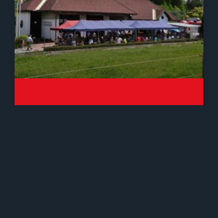
Tag Der Offenen Tür 2019
Bei wunderschönem Wetter konnten wir
wieder unseren Tag der offenen Tür
abhalten. Die Kameradschaft bedankt sich
bei allen Besuchern für die zahlreiche
Teilnahme. Bilder: FF-