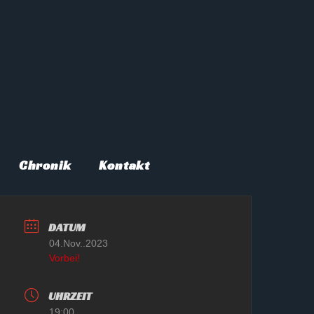
Chronik
Kontakt
DATUM
04.Nov..2023
Vorbei!
UHRZEIT
19:00