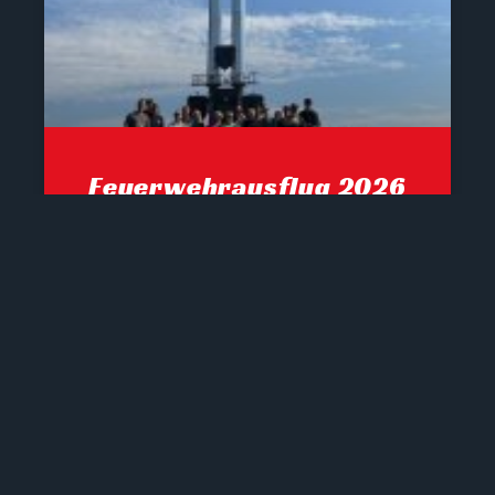
Feuerwehrausflug 2026
Letztes Wochenende fand unser
alljährlicher Feuerwehrausflug statt.
Dieser führte uns heuer auf vom Seetal
zum Martenock, anschließend zum
Goldeckgipfel. Danach führte unsere
Wanderung zur Gusen
4. August 2026