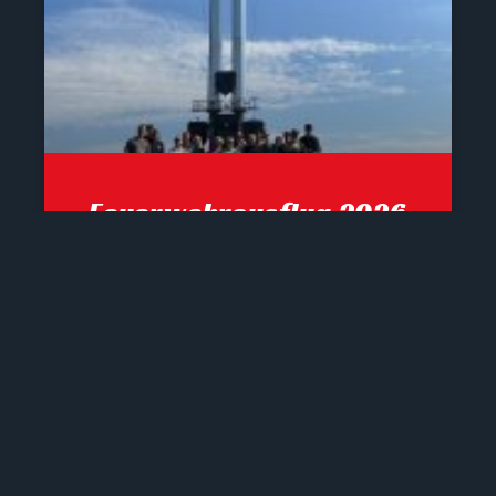
Feuerwehrausflug 2026
Letztes Wochenende fand unser
alljährlicher Feuerwehrausflug statt.
Dieser führte uns heuer auf vom Seetal
zum Martenock, anschließend zum
Goldeckgipfel. Danach führte unsere
Wanderung zur Gusen
4. August 2026